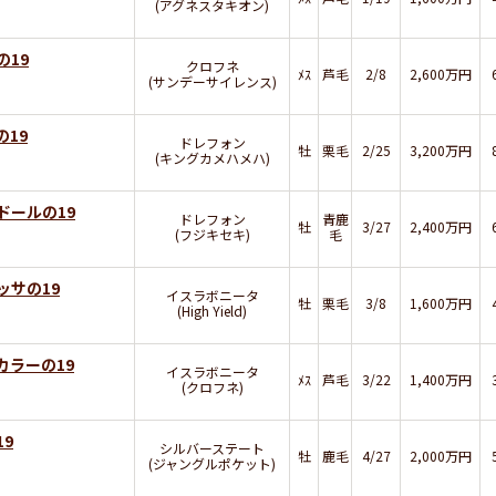
(アグネスタキオン)
の19
クロフネ
ﾒｽ
芦毛
2/8
2,600万円
(サンデーサイレンス)
19
ドレフォン
牡
栗毛
2/25
3,200万円
(キングカメハメハ)
ドールの19
ドレフォン
青鹿
牡
3/27
2,400万円
(フジキセキ)
毛
ッサの19
イスラボニータ
牡
栗毛
3/8
1,600万円
(High Yield)
カラーの19
イスラボニータ
ﾒｽ
芦毛
3/22
1,400万円
(クロフネ)
9
シルバーステート
牡
鹿毛
4/27
2,000万円
(ジャングルポケット)