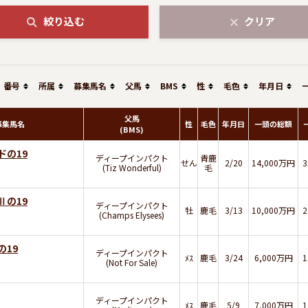
絞り込む
クリア
番号
所属
募集馬名
父馬
BMS
性
毛色
年月日
父馬
募集馬名
性
毛色
年月日
一頭の総額
(BMS)
ドの19
ディープインパクト
青鹿
せん
2/20
14,000万円
(Tiz Wonderful)
毛
Ⅱの19
ディープインパクト
牡
鹿毛
3/13
10,000万円
(Champs Elysees)
の19
ディープインパクト
ﾒｽ
鹿毛
3/24
6,000万円
(Not For Sale)
ディープインパクト
ﾒｽ
鹿毛
5/9
7,000万円