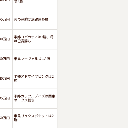
で4勝
65万円
母の産駒は活躍馬多数
半姉コパカティは2勝、母
80万円
は巴賞勝ち
60万円
半兄マーヴェルズは1勝
半姉アドマイヤピンクは2
40万円
勝
半姉カラフルデイズは関東
35万円
オークス勝ち
半兄リュクスポケットは2
50万円
勝