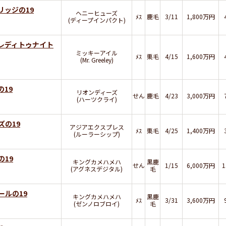
リッジの19
ヘニーヒューズ
ﾒｽ
鹿毛
3/11
1,800万円
(ディープインパクト)
レディトゥナイト
ミッキーアイル
ﾒｽ
栗毛
4/15
1,600万円
(Mr. Greeley)
19
リオンディーズ
せん
鹿毛
4/23
3,000万円
(ハーツクライ)
ズの19
アジアエクスプレス
ﾒｽ
栗毛
4/25
1,400万円
(ルーラーシップ)
の19
キングカメハメハ
黒鹿
せん
1/15
6,000万円
(アグネスデジタル)
毛
ールの19
キングカメハメハ
黒鹿
ﾒｽ
3/31
3,600万円
(ゼンノロブロイ)
毛