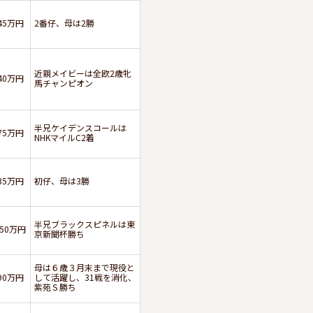
45万円
2番仔、母は2勝
近親メイビーは全欧2歳牝
40万円
馬チャンピオン
半兄ケイデンスコールは
75万円
NHKマイルC2着
35万円
初仔、母は3勝
半兄ブラックスピネルは東
150万円
京新聞杯勝ち
母は６歳３月末まで現役と
90万円
して活躍し、31戦を消化、
紫苑Ｓ勝ち