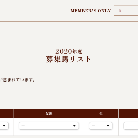
MEMBER’S ONLY
2020
年度
募集馬リスト
が含まれています。
属
父馬
性