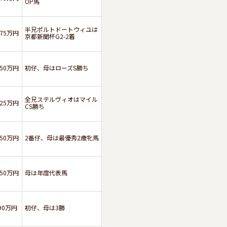
OP馬
半兄ポルトドートウィユは
175万円
京都新聞杯G2-2着
150万円
初仔、母はローズS勝ち
全兄ステルヴィオはマイル
125万円
CS勝ち
150万円
2番仔、母は最優秀2歳牝馬
150万円
母は年度代表馬
90万円
初仔、母は3勝