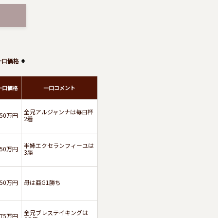
一口価格
一口価格
一口コメント
全兄アルジャンナは毎日杯
350万円
2着
半姉エクセランフィーユは
250万円
3勝
150万円
母は亜G1勝ち
全兄ブレステイキングは
175万円