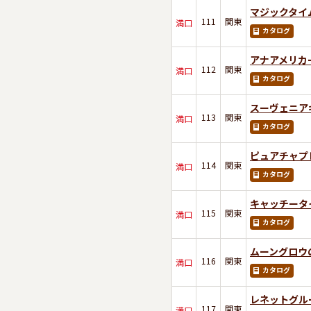
マジックタイ
111
関東
満口
カタログ
アナアメリカ
112
関東
満口
カタログ
スーヴェニア
113
関東
満口
カタログ
ピュアチャプ
114
関東
満口
カタログ
キャッチータ
115
関東
満口
カタログ
ムーングロウの
116
関東
満口
カタログ
レネットグル
117
関東
満口