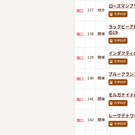
ローズマンブ
137
地方
満口
カタログ
ラックビーア
の19
138
関東
満口
カタログ
インダクティの
139
関東
満口
カタログ
ブルークラン
140
関東
満口
カタログ
モルガナイト
141
関東
満口
カタログ
レーヴデトワ
142
関東
満口
カタログ