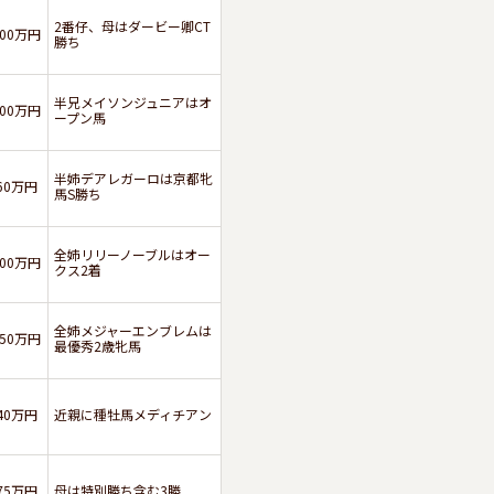
2番仔、母はダービー卿CT
100万円
勝ち
半兄メイソンジュニアはオ
100万円
ープン馬
半姉デアレガーロは京都牝
60万円
馬S勝ち
全姉リリーノーブルはオー
100万円
クス2着
全姉メジャーエンブレムは
150万円
最優秀2歳牝馬
40万円
近親に種牡馬メディチアン
75万円
母は特別勝ち含む3勝