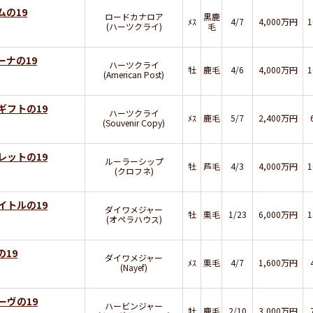
ムの19
ロードカナロア
黒鹿
ﾒｽ
4/7
4,000万円
(ハーツクライ)
毛
ーナの19
ハーツクライ
牡
鹿毛
4/6
4,000万円
(American Post)
ギフトの19
ハーツクライ
ﾒｽ
鹿毛
5/7
2,400万円
(Souvenir Copy)
レットの19
ルーラーシップ
牡
芦毛
4/3
4,000万円
(クロフネ)
イトルの19
ダイワメジャー
牡
栗毛
1/23
6,000万円
(オペラハウス)
19
ダイワメジャー
ﾒｽ
栗毛
4/7
1,600万円
(Nayef)
ーヴの19
ハービンジャー
牡
鹿毛
2/10
3,000万円