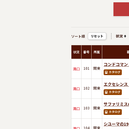
状況
ソート順
リセット
状況
番号
所属
コンドコマン
101
関東
満口
カタログ
エクセレンス
102
関東
満口
カタログ
サファリミス
103
関東
満口
カタログ
シユーマの19
104
関東
満口