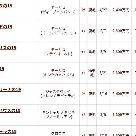
タの19
モーリス
牡
鹿毛
4/22
2,400万円
(ディープインパクト)
ドの19
モーリス
ﾒｽ
鹿毛
2/7
2,800万円
(ゴールドアリュール)
リスの19
モーリス
ﾒｽ
栗毛
3/9
2,600万円
(ステイゴールド)
19
モーリス
栃栗
ﾒｽ
3/21
2,800万円
(キングカメハメハ)
毛
リーナの19
ジャスタウェイ
牡
鹿毛
3/16
2,400万円
(フレンチデピュティ)
ハウスの19
キンシャサノキセキ
ﾒｽ
鹿毛
3/6
1,600万円
(ヴァーミリアン)
ーラの19
クロフネ
ﾒｽ
芦毛
1/19
1,600万円