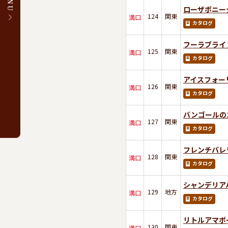
ローザボニー
124
関東
満口
カタログ
フーラブライ
125
関東
満口
カタログ
アイスフォー
126
関東
満口
カタログ
バンゴールの
127
関東
満口
カタログ
フレンチバレ
128
関東
満口
カタログ
シャンデリア
129
地方
満口
カタログ
リトルアマポ
130
関東
満口