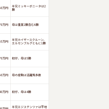
半兄ミッキーボニータは2
60万円
勝
70万円
母は重賞2勝含む6勝
半兄カイザースクルーン、
65万円
エルセンブルグともに1勝
70万円
初仔、母は5勝
60万円
母の産駒は活躍馬多数
40万円
初仔、母は4勝
半兄エジステンツァは平地
40万円