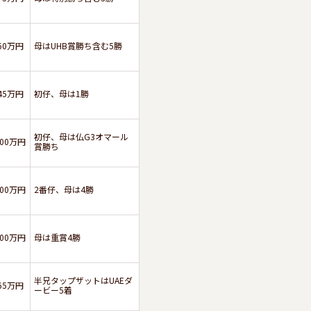
60万円
母はUHB賞勝ち含む5勝
45万円
初仔、母は1勝
初仔、母は仏G3オマール
100万円
賞勝ち
100万円
2番仔、母は4勝
100万円
母は重賞4勝
半兄タップザットはUAEダ
65万円
ービー5着