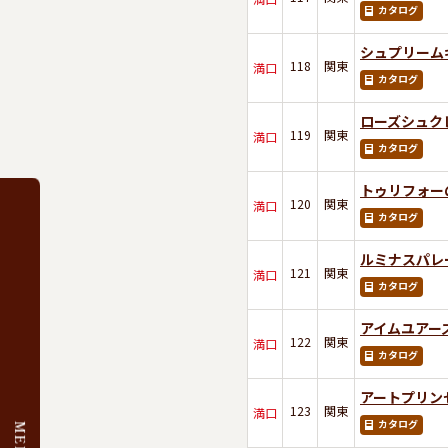
カタログ
シュプリーム
118
関東
満口
カタログ
ローズシュク
119
関東
満口
カタログ
トゥリフォー
120
関東
満口
カタログ
ルミナスパレ
121
関東
満口
カタログ
アイムユアーズ
122
関東
満口
カタログ
アートプリン
123
関東
満口
カタログ
MENU