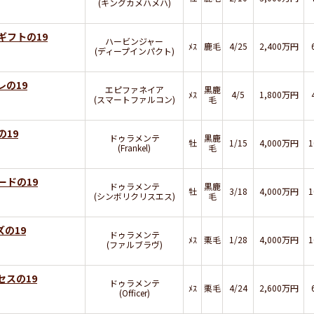
(キングカメハメハ)
ギフトの19
ハービンジャー
ﾒｽ
鹿毛
4/25
2,400万円
(ディープインパクト)
レの19
エピファネイア
黒鹿
ﾒｽ
4/5
1,800万円
(スマートファルコン)
毛
の19
ドゥラメンテ
黒鹿
牡
1/15
4,000万円
(Frankel)
毛
ードの19
ドゥラメンテ
黒鹿
牡
3/18
4,000万円
(シンボリクリスエス)
毛
の19
ドゥラメンテ
ﾒｽ
栗毛
1/28
4,000万円
(ファルブラヴ)
セスの19
ドゥラメンテ
ﾒｽ
栗毛
4/24
2,600万円
(Officer)