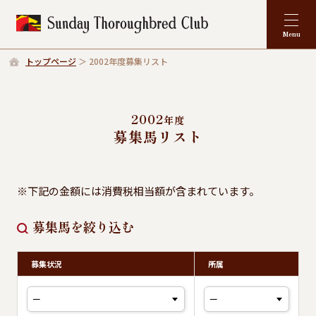
トップページ
2002年度募集リスト
2002
年度
募集馬リスト
※下記の金額には消費税相当額が含まれています。
募集馬を絞り込む
募集状況
所属