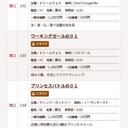
ドリームウェル
Don't Forget Me
父馬：
BMS：
満口
132
ﾒｽ
鹿毛
2/16
性別：
毛色：
年月日：
1,200万円
30万円
一頭の総額：
一口価格：
米・英・仏・豪で活躍の名牝系
ワーキングガールの０１
カタログ
ドリームウェル
パドスール
父馬：
BMS：
満口
133
ﾒｽ
鹿毛
3/17
性別：
毛色：
年月日：
1,400万円
35万円
一頭の総額：
一口価格：
母は４勝、半兄にクラフトマンシップ
プリンセスバトルの０１
カタログ
ティンバーカントリー
ノーザンテースト
父馬：
BMS：
満口
134
牡
鹿毛
3/20
性別：
毛色：
年月日：
1,200万円
30万円
一頭の総額：
一口価格：
近親に特別勝ち含む4勝のプリンセスメール