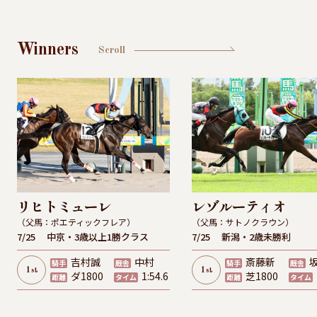
Winners
Scroll
リヒトミューレ
レゾルーティオ
（父馬：ポエティックフレア）
（父馬：サトノクラウン）
7/25
中京・3歳以上1勝クラス
7/25
新潟・2歳未勝利
吉村誠
中村
斎藤新
騎手
厩舎
騎手
厩舎
1
1
st
st
ダ1800
1:54.6
芝1800
距離
タイム
距離
タイム