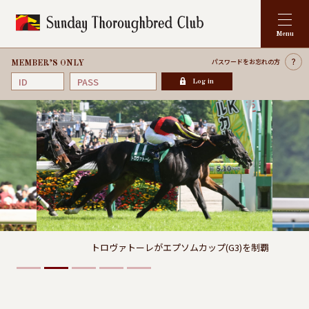
パスワードを
お忘れの方
MEMBER’S ONLY
Log in
トロヴァトーレがエプソムカップ(G3)を制覇