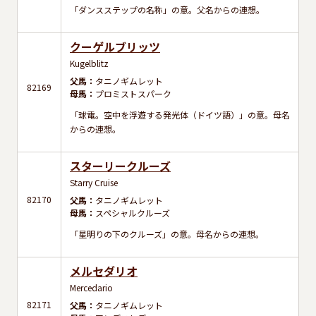
「ダンスステップの名称」の意。父名からの連想。
クーゲルブリッツ
Kugelblitz
父馬：
タニノギムレット
82169
母馬：
プロミストスパーク
「球電。空中を浮遊する発光体（ドイツ語）」の意。母名
からの連想。
スターリークルーズ
Starry Cruise
82170
父馬：
タニノギムレット
母馬：
スペシャルクルーズ
「星明りの下のクルーズ」の意。母名からの連想。
メルセダリオ
Mercedario
82171
父馬：
タニノギムレット