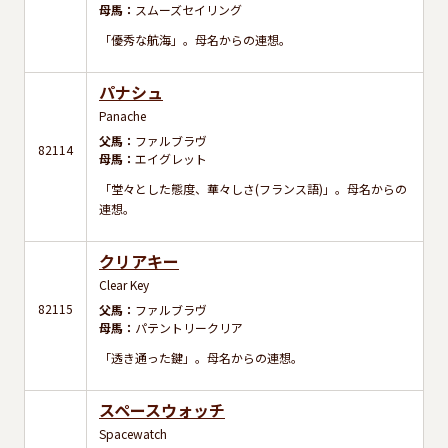
母馬：
スムーズセイリング
「優秀な航海」。母名からの連想。
パナシュ
Panache
父馬：
ファルブラヴ
82114
母馬：
エイグレット
「堂々とした態度、華々しさ(フランス語)」。母名からの
連想。
クリアキー
Clear Key
82115
父馬：
ファルブラヴ
母馬：
パテントリークリア
「透き通った鍵」。母名からの連想。
スペースウォッチ
Spacewatch