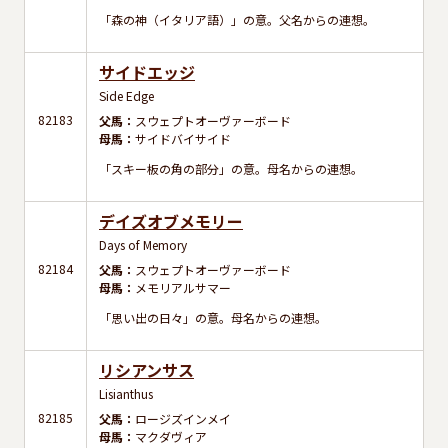
「森の神（イタリア語）」の意。父名からの連想。
サイドエッジ
Side Edge
82183
父馬：
スウェプトオーヴァーボード
母馬：
サイドバイサイド
「スキー板の角の部分」の意。母名からの連想。
デイズオブメモリー
Days of Memory
82184
父馬：
スウェプトオーヴァーボード
母馬：
メモリアルサマー
「思い出の日々」の意。母名からの連想。
リシアンサス
Lisianthus
82185
父馬：
ロージズインメイ
母馬：
マクダヴィア