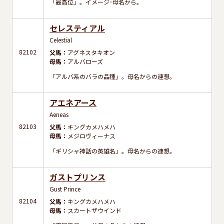
「最高位」。イメージ･母名から。
セレスティアル
Celestial
82102
父馬：
アグネスタキオン
母馬：
アルバローズ
「アルバ系のバラの品種」。母名からの連想。
アエネアース
Aeneas
82103
父馬：
キングカメハメハ
母馬：
メジロヴィーナス
「ギリシャ神話の英雄名」。母名からの連想。
ガストプリンス
Gust Prince
82104
父馬：
キングカメハメハ
母馬：
スカートザウインド