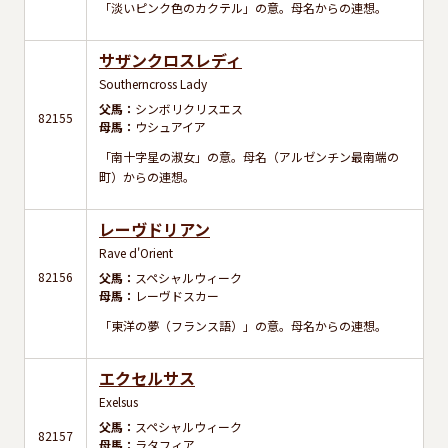
「淡いピンク色のカクテル」の意。母名からの連想。
サザンクロスレディ
Southerncross Lady
父馬：
シンボリクリスエス
82155
母馬：
ウシュアイア
「南十字星の淑女」の意。母名（アルゼンチン最南端の
町）からの連想。
レーヴドリアン
Rave d'Orient
82156
父馬：
スペシャルウィーク
母馬：
レーヴドスカー
「東洋の夢（フランス語）」の意。母名からの連想。
エクセルサス
Exelsus
父馬：
スペシャルウィーク
82157
母馬：
ラタフィア