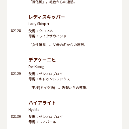
「薄化粧」。毛色からの連想。
レディスキッパー
Lady Skipper
82128
父馬：
クロフネ
母馬：
ライクザウインド
「女性艇長」。父母の名からの連想。
デアケーニヒ
Der Konig
82129
父馬：
ゼンノロブロイ
母馬：
キトゥントリックス
「王様(ドイツ語)」。近親からの連想。
ハイアライト
Hyalite
82130
父馬：
ゼンノロブロイ
母馬：
レアパール