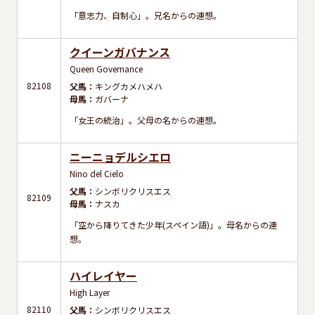
「意志力、自制心」。兄名からの連想。
クイーンガバナンス
Queen Governance
82108
父馬：
キングカメハメハ
母馬：
ガバーナ
「女王の統治」。父母の名からの連想。
ニーニョデルシエロ
Nino del Cielo
父馬：
シンボリクリスエス
82109
母馬：
ナスカ
「空から降りてきた少年(スペイン語)」。母名からの連
想。
ハイレイヤー
High Layer
82110
父馬：
シンボリクリスエス