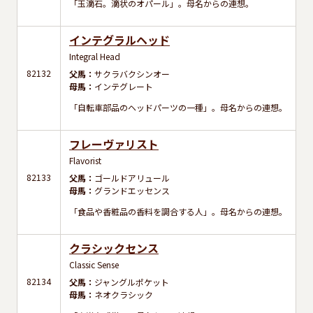
「玉滴石。滴状のオパール」。母名からの連想。
インテグラルヘッド
Integral Head
82132
父馬：
サクラバクシンオー
母馬：
インテグレート
「自転車部品のヘッドパーツの一種」。母名からの連想。
フレーヴァリスト
Flavorist
82133
父馬：
ゴールドアリュール
母馬：
グランドエッセンス
「食品や香粧品の香料を調合する人」。母名からの連想。
クラシックセンス
Classic Sense
82134
父馬：
ジャングルポケット
母馬：
ネオクラシック