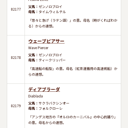
父馬：
ゼンノロブロイ
82177
母馬：
タイムウィルテル
「悠々と急げ（ラテン語）」の意。母名（時がくればわか
る）からの連想。
ウェーブピアサー
Wave Piercer
父馬：
ゼンノロブロイ
82178
母馬：
ティークリッパー
「高速船の船型」の意。母名（紅茶運搬用の高速帆船）か
らの連想。
ディアブラーダ
Diablada
父馬：
サクラバクシンオー
82179
母馬：
フォルクローレ
「アンデス地方の『オルロのカーニバル』の中心的踊り」
の意。母名からの連想。