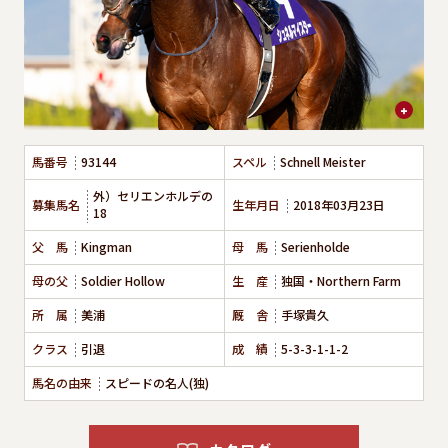
馬番号
93144
スペル
Schnell Meister
外）セリエンホルデの
募集馬名
生年月日
2018年03月23日
18
父 馬
Kingman
母 馬
Serienholde
母の父
Soldier Hollow
生 産
独国・Northern Farm
所 属
美浦
厩 舎
手塚貴久
クラス
引退
成 績
5-3-3-1-1-2
馬名の由来
スピードの名人(独)