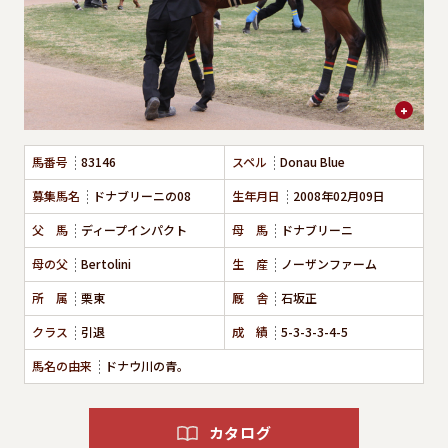
馬番号
83146
スペル
Donau Blue
募集馬名
ドナブリーニの08
生年月日
2008年02月09日
父 馬
ディープインパクト
母 馬
ドナブリーニ
母の父
Bertolini
生 産
ノーザンファーム
所 属
栗東
厩 舎
石坂正
クラス
引退
成 績
5-3-3-3-4-5
馬名の由来
ドナウ川の青。
カタログ