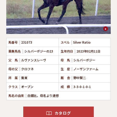
馬番号
231073
スペル
Silver Ratio
募集馬名
シルバーポジーの23
生年月日
2023年02月11日
父 馬
ルヴァンスレーヴ
母 馬
シルバーポジー
母の父
クロフネ
生 産
ノーザンファーム
所 属
栗東
厩 舎
野中賢二
クラス
オープン
成 績
3-3-0-1-0-1
馬名の由来
白銀比。母名より連想
カタログ