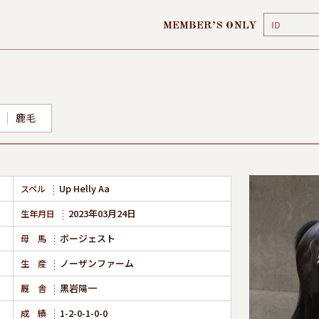
MEMBER’S ONLY
鹿毛
Up Helly Aa
スペル
2023年03月24日
生年月日
ボージェスト
母 馬
ノーザンファーム
生 産
黒岩陽一
厩 舎
1-2-0-1-0-0
成 績