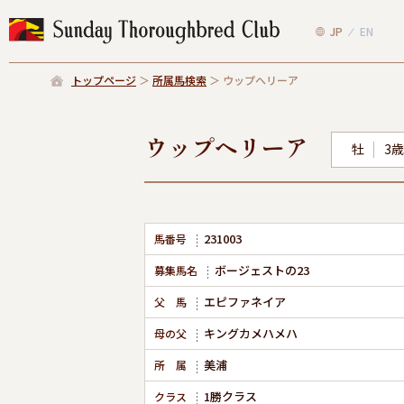
JP
EN
トップページ
所属馬検索
ウップヘリーア
ウップヘリーア
牡
3歳
231003
馬番号
ボージェストの23
募集馬名
エピファネイア
父 馬
キングカメハメハ
母の父
美浦
所 属
1勝クラス
クラス