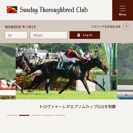
パスワードを
お忘れの方
MEMBER’S ONLY
Log in
トロヴァトーレがエプソムカップ(G3)を制覇