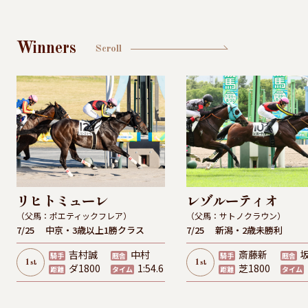
Winners
Scroll
リヒトミューレ
レゾルーティオ
（父馬：ポエティックフレア）
（父馬：サトノクラウン）
7/25
中京・3歳以上1勝クラス
7/25
新潟・2歳未勝利
吉村誠
中村
斎藤新
騎手
厩舎
騎手
厩舎
1
1
st
st
ダ1800
1:54.6
芝1800
距離
タイム
距離
タイム