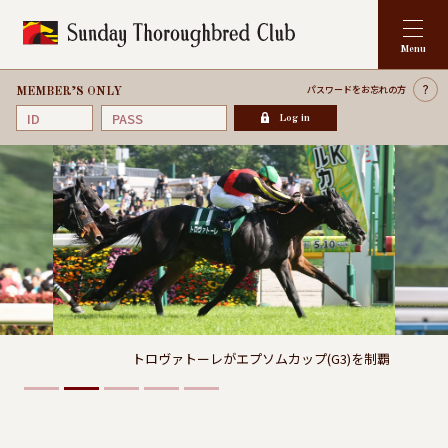
パスワードを
お忘れの方
MEMBER’S ONLY
Log in
トロヴァトーレがエプソムカップ(G3)を制覇