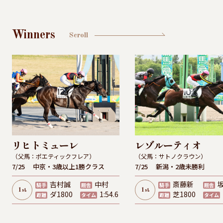
Winners
Scroll
リヒトミューレ
レゾルーティオ
（父馬：ポエティックフレア）
（父馬：サトノクラウン）
7/25
中京・3歳以上1勝クラス
7/25
新潟・2歳未勝利
吉村誠
中村
斎藤新
騎手
厩舎
騎手
厩舎
1
1
st
st
ダ1800
1:54.6
芝1800
距離
タイム
距離
タイム