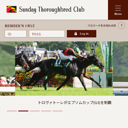
パスワードを
お忘れの方
MEMBER’S ONLY
Log in
トロヴァトーレがエプソムカップ(G3)を制覇