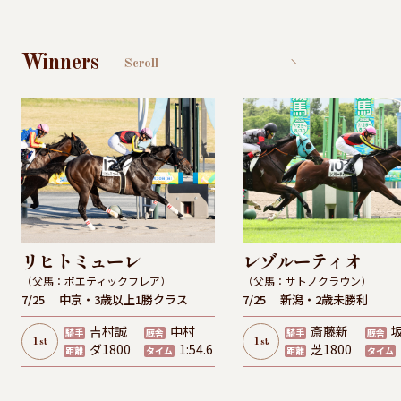
Winners
Scroll
リヒトミューレ
レゾルーティオ
（父馬：ポエティックフレア）
（父馬：サトノクラウン）
7/25
中京・3歳以上1勝クラス
7/25
新潟・2歳未勝利
吉村誠
中村
斎藤新
騎手
厩舎
騎手
厩舎
1
1
st
st
ダ1800
1:54.6
芝1800
距離
タイム
距離
タイム