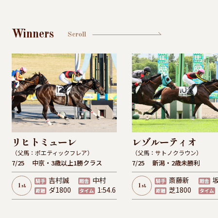
Winners
Scroll
リヒトミューレ
レゾルーティオ
（父馬：ポエティックフレア）
（父馬：サトノクラウン）
7/25
中京・3歳以上1勝クラス
7/25
新潟・2歳未勝利
吉村誠
中村
斎藤新
騎手
厩舎
騎手
厩舎
1
1
st
st
ダ1800
1:54.6
芝1800
距離
タイム
距離
タイム