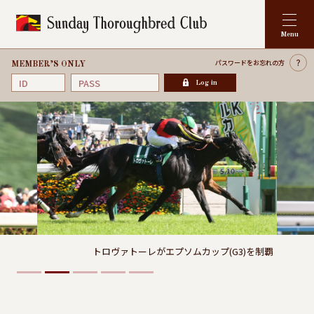
パスワードを
お忘れの方
MEMBER’S ONLY
Log in
トロヴァトーレがエプソムカップ(G3)を制覇